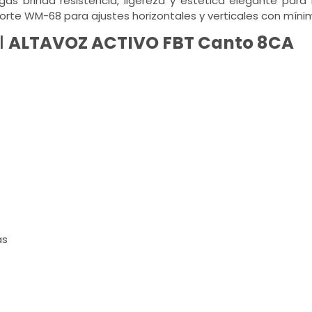
gas brinda resistencia, ligereza y estética elegante para
oporte WM-68 para ajustes horizontales y verticales con míni
l
ALTAVOZ ACTIVO FBT Canto 8CA
as