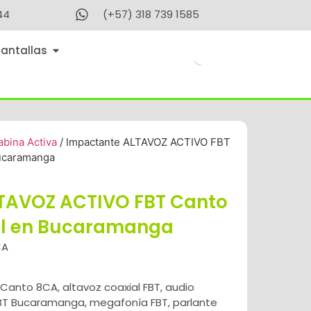
44
(+57) 318 739 1585
Pantallas
abina Activa
/ Impactante ALTAVOZ ACTIVO FBT
Bucaramanga
TAVOZ ACTIVO FBT Canto
al en Bucaramanga
CA
 Canto 8CA
,
altavoz coaxial FBT
,
audio
BT Bucaramanga
,
megafonía FBT
,
parlante