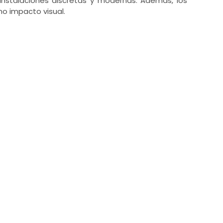
 instalaciones discretas y modernas. Además, los
mo impacto visual.