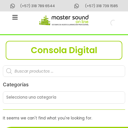
Ir
(+57) 318 789 6544
(+57) 318 739 1585
al
contenido
Consola Digital
Búsqueda
de
productos
Categorías
It seems we can't find what you're looking for.