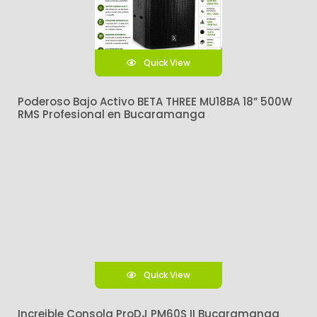
Quick View
Poderoso Bajo Activo BETA THREE MU18BA 18” 500W
RMS Profesional en Bucaramanga
Quick View
Increible Consola ProDJ PM60S II Bucaramanga