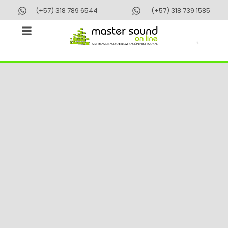
Ir
(+57) 318 789 6544
(+57) 318 739 1585
al
contenido