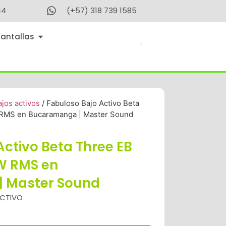
44
(+57) 318 739 1585
Pantallas
ajos activos
/ Fabuloso Bajo Activo Beta
 RMS en Bucaramanga | Master Sound
Activo Beta Three EB
0W RMS en
 Master Sound
ACTIVO