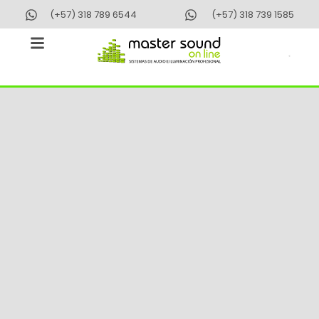
Ir
(+57) 318 789 6544
(+57) 318 739 1585
al
contenido