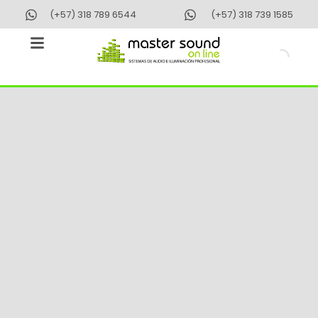
Ir
(+57) 318 789 6544
(+57) 318 739 1585
al
contenido