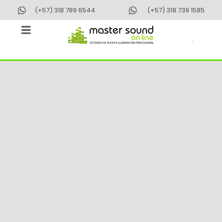
Ir
(+57) 318 789 6544
(+57) 318 739 1585
al
contenido