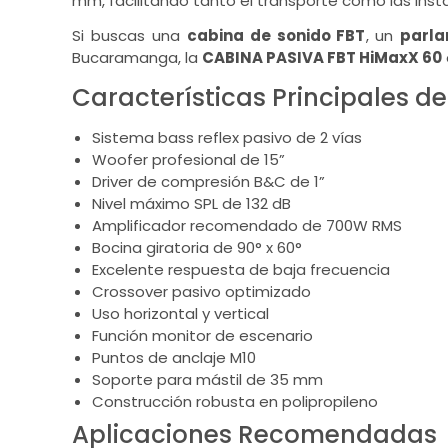
mm, facilitando tanto el transporte como las instal
Si buscas una
cabina de sonido FBT
, un
parla
Bucaramanga, la
CABINA PASIVA FBT HiMaxX 60
Características Principales de
Sistema bass reflex pasivo de 2 vías
Woofer profesional de 15”
Driver de compresión B&C de 1”
Nivel máximo SPL de 132 dB
Amplificador recomendado de 700W RMS
Bocina giratoria de 90° x 60°
Excelente respuesta de baja frecuencia
Crossover pasivo optimizado
Uso horizontal y vertical
Función monitor de escenario
Puntos de anclaje M10
Soporte para mástil de 35 mm
Construcción robusta en polipropileno
Aplicaciones Recomendadas