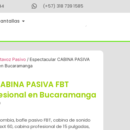
44
(+57) 318 739 1585
Pantallas
ltavoz Pasivo
/ Espectacular CABINA PASIVA
 en Bucaramanga
CABINA PASIVA FBT
fesional en Bucaramanga
0
olombia
,
bafle pasivo FBT
,
cabina de sonido
axX 60
,
cabina profesional de 15 pulgadas
,