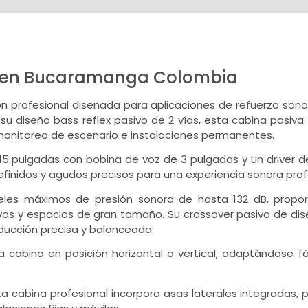
0 en Bucaramanga Colombia
n profesional diseñada para aplicaciones de refuerzo sono
su diseño bass reflex pasivo de 2 vías, esta cabina pasiv
 monitoreo de escenario e instalaciones permanentes.
 15 pulgadas con bobina de voz de 3 pulgadas y un driver 
finidos y agudos precisos para una experiencia sonora prof
eles máximos de presión sonora de hasta 132 dB, propo
ativos y espacios de gran tamaño. Su crossover pasivo de d
oducción precisa y balanceada.
r la cabina en posición horizontal o vertical, adaptándose 
sta cabina profesional incorpora asas laterales integradas,