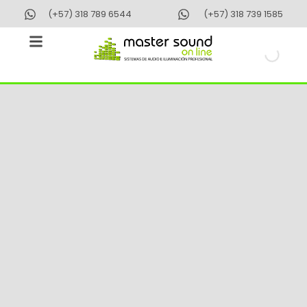
Ir
(+57) 318 789 6544
(+57) 318 739 1585
al
contenido