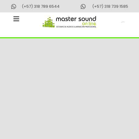
Ir
(+57) 318 789 6544
(+57) 318 739 1585
al
contenido