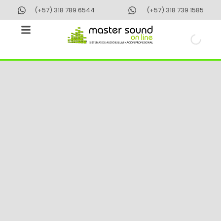
Ir
(+57) 318 789 6544
(+57) 318 739 1585
al
contenido