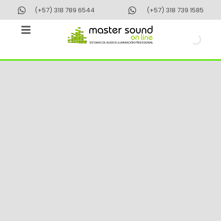
Ir
(+57) 318 789 6544
(+57) 318 739 1585
al
contenido