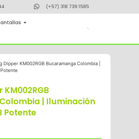
44
(+57) 318 739 1585
Pantallas
ig Dipper KM002RGB Bucaramanga Colombia |
 Potente
er KM002RGB
olombia | Iluminación
B Potente