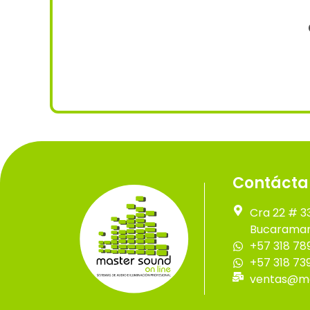
Contácta
Cra 22 # 3
Bucaraman
+57 318 78
+57 318 73
ventas@ma