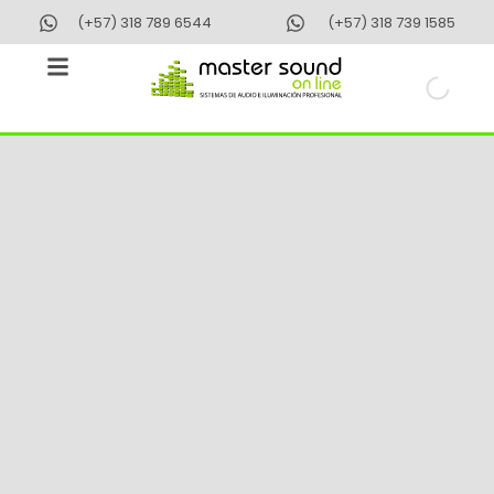
Ir
(+57) 318 789 6544
(+57) 318 739 1585
al
contenido