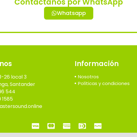
Contáctanos por WhatsApp
Whatsapp
nos
Información
3-26 local 3
Nosotros
Políticas y condiciones
ga, Santander
96 544
9 1585
stersound.online