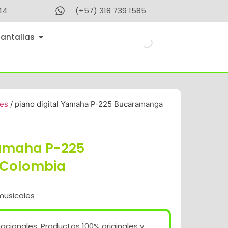
44
(+57) 318 739 1585
Pantallas
les
/ piano digital Yamaha P-225 Bucaramanga
Yamaha P-225
Colombia
musicales
acionales. Productos 100% originales y