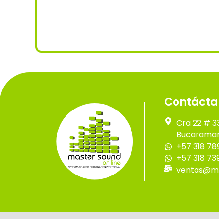
Contácta
Cra 22 # 3
Bucaraman
+57 318 78
+57 318 73
ventas@ma