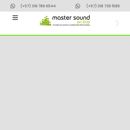
Ir
(+57) 318 789 6544
(+57) 318 739 1585
al
contenido