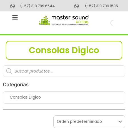
Ir
(+57) 318 789 6544
(+57) 318 739 1585
al
contenido
Consolas Digico
Búsqueda
de
productos
Categorías