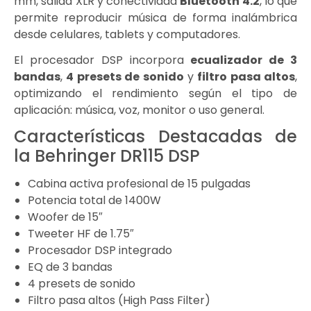
mm, salida XLR y conectividad
Bluetooth 4.2
, lo que
permite reproducir música de forma inalámbrica
desde celulares, tablets y computadores.
El procesador DSP incorpora
ecualizador de 3
bandas
,
4 presets de sonido
y
filtro pasa altos
,
optimizando el rendimiento según el tipo de
aplicación: música, voz, monitor o uso general.
Características Destacadas de
la Behringer DR115 DSP
Cabina activa profesional de 15 pulgadas
Potencia total de 1400W
Woofer de 15″
Tweeter HF de 1.75″
Procesador DSP integrado
EQ de 3 bandas
4 presets de sonido
Filtro pasa altos (High Pass Filter)