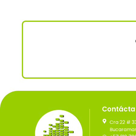
Contácta
Cra 22 # 3
Bucaraman