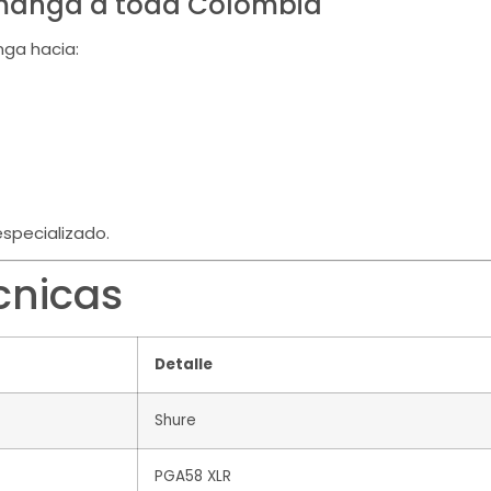
amanga a toda Colombia
ga hacia:
especializado.
cnicas
Detalle
Shure
PGA58 XLR