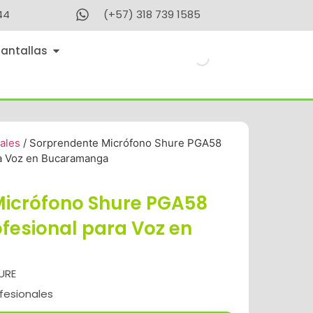
44
(+57) 318 739 1585
Pantallas
ales
/ Sorprendente Micrófono Shure PGA58
ra Voz en Bucaramanga
Micrófono Shure PGA58
ofesional para Voz en
URE
fesionales