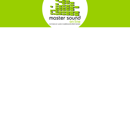
Contáctanos
Cra 22 # 33-26 local 3 Bucaramanga, Santander
+57 318 7896 544
+57 318 739 1585
ventas@mastersound.online
Información
Nosotros
Políticas y condiciones
Categorías