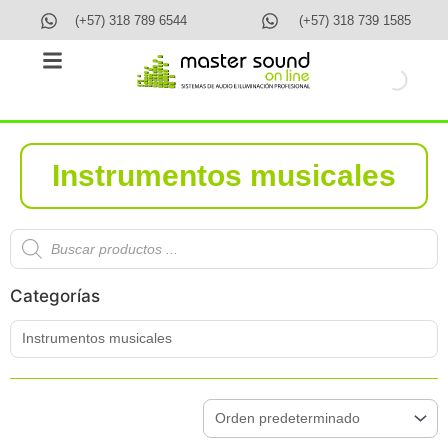
Ir
(+57) 318 789 6544
(+57) 318 739 1585
al
contenido
Instrumentos musicales
Búsqueda
de
productos
Categorías