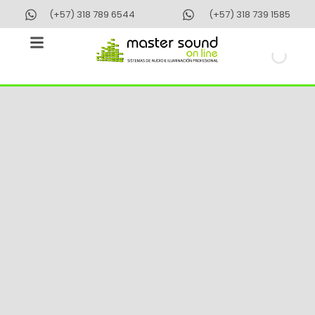
Ir
(+57) 318 789 6544
(+57) 318 739 1585
al
contenido